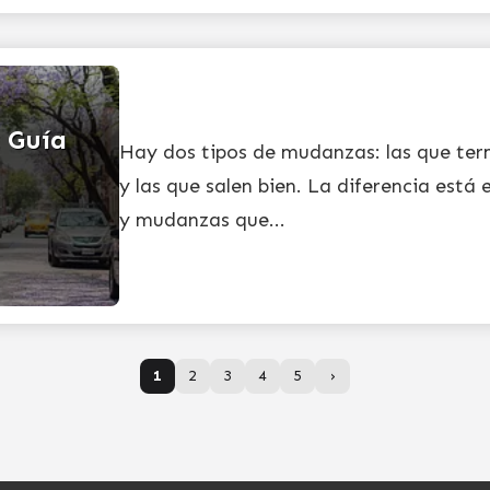
: Guía
Hay dos tipos de mudanzas: las que ter
y las que salen bien. La diferencia está e
y mudanzas que...
1
2
3
4
5